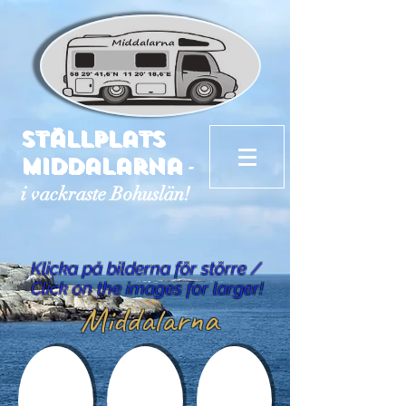
Ställplats
-
Middalarna
i vackraste Bohuslän!
Klicka på bilderna för större /
Click on the images for larger!
Middalarna